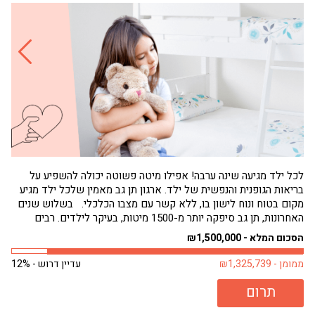
לכל ילד מגיעה שינה ערבה! אפילו מיטה פשוטה יכולה להשפיע על
בריאות הגופנית והנפשית של ילד. ארגון תן גב מאמין שלכל ילד מגיע
הגי
מקום בטוח ונוח לישון בו, ללא קשר עם מצבו הכלכלי. בשלוש שנים
תחו
האחרונות, תן גב סיפקה יותר מ-1500 מיטות, בעיקר לילדים. רבים
שמנ
מילדים אלה היו ישנים על...
פעם
הסכום המלא - ₪1,500,000
הסכו
ממומן - ₪1,325,739
עדיין דרוש - 12%
ממומן 
תרום