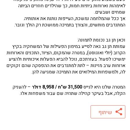
לאימהות וארוחות ביתיות חמות, כך שהילדים חוזרים הביתה
שמחים ושבעים.
אך ככל שהמלחמה נמשכת, העייפות נותנת את אותותיה.
המתנדבים מותשים, והצורך בתמיכה ממושכת רק הולך וגובר.
וכאן תן גב נכנסת לתמונה:
עמותת תן גב גאה לסייע במימון הפעילות של המשחקיה בקיץ
הקרוב (יולי ואוגוסט), במטרה שהמקום, הציוד, התכנים והארוחות
ימשיכו לפעול. בעזרתכם, נוכל להביא הפעלות איכותיות ולהציע
ארוחות ערב מזינות – לתת למתנדבים את ההפסקה שהם זקוקים
לה, ולמשפחות המילואים את התמיכה שמגיעה להן.
המטרה שלנו היא לגייס
31,500 ש"ח / 8,958 דולר
– להעניק
הקלה, אבל בעיקר קהילה שתהיה שם עבור משפחות אלו.
שיתוף