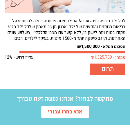
לכל ילד מגיעה שינה ערבה! אפילו מיטה פשוטה יכולה להשפיע על
בריאות הגופנית והנפשית של ילד. ארגון תן גב מאמין שלכל ילד מגיע
הגי
מקום בטוח ונוח לישון בו, ללא קשר עם מצבו הכלכלי. בשלוש שנים
תחו
האחרונות, תן גב סיפקה יותר מ-1500 מיטות, בעיקר לילדים. רבים
שמנ
מילדים אלה היו ישנים על...
פעם
הסכום המלא - ₪1,500,000
הסכו
ממומן - ₪1,325,739
עדיין דרוש - 12%
ממומן 
תרום
מתקשה לבחור? אנחנו נעשה זאת עבורך
אנא בחרו עבורי