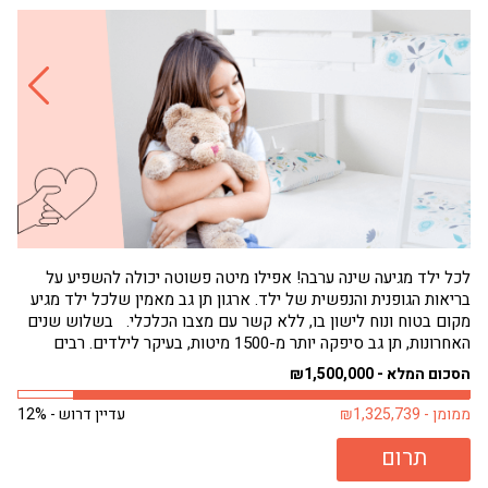
לכל ילד מגיעה שינה ערבה! אפילו מיטה פשוטה יכולה להשפיע על
בריאות הגופנית והנפשית של ילד. ארגון תן גב מאמין שלכל ילד מגיע
הגי
מקום בטוח ונוח לישון בו, ללא קשר עם מצבו הכלכלי. בשלוש שנים
תחו
האחרונות, תן גב סיפקה יותר מ-1500 מיטות, בעיקר לילדים. רבים
שמנ
מילדים אלה היו ישנים על...
פעם
הסכום המלא - ₪1,500,000
הסכו
ממומן - ₪1,325,739
עדיין דרוש - 12%
ממומן 
תרום