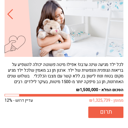
לכל ילד מגיעה שינה ערבה! אפילו מיטה פשוטה יכולה להשפיע על
בריאות הגופנית והנפשית של ילד. ארגון תן גב מאמין שלכל ילד מגיע
הגי
מקום בטוח ונוח לישון בו, ללא קשר עם מצבו הכלכלי. בשלוש שנים
תחו
האחרונות, תן גב סיפקה יותר מ-1500 מיטות, בעיקר לילדים. רבים
שמנ
מילדים אלה היו ישנים על...
פעם
הסכום המלא - ₪1,500,000
הסכו
ממומן - ₪1,325,739
עדיין דרוש - 12%
ממומן 
תרום