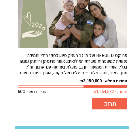
פרויקט REBUILD של תן גב מעניק סיוע כספי מידי ותמיכה
נפשית למשפחות משרתי המילואים, אשר פרנסתן ורווחתן נפגעו
בגלל השירות הממושך. תן גב פועלת בשיתוף עם ארגון חמ"ל
חנוך דאום, שבע פלוס – מעגלים של תקווה, העוגן, ופורום נשות
המילואימניקים, כדי להבטיח סיוע מהיר ונגיש למשפחות
הסכום המלא - ₪3,150,000
הזקוקות לו ביותר, ללא...
ממומן - ₪1,264,532
עדיין דרוש - 60%
תרום