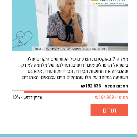
מאז ה-7 באוקטובר, הצרכים של הקשישים היקרים שלנו
בישראל הגיעו לשיאים חדשים. תחילתה של מלחמה לא רק
שהגבירה את תחושות הבידוד, הבדידות והפחד, אלא גם
השפיעה במיוחד על אלו שמנהלים חיים עצמאים. האתגרים
להסתדר לבד גדולים עכשיו מאי פעם. וכאילו לא די בכך, חורף
הסכום המלא - ₪182,636
קר באופן בלתי צפוי רק החמיר...
ממומן - ₪164,969
עדיין דרוש - 10%
תרום