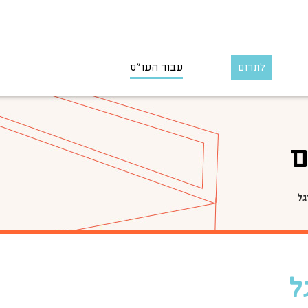
לתרום
עבור העו״ס
ם
גל
ל