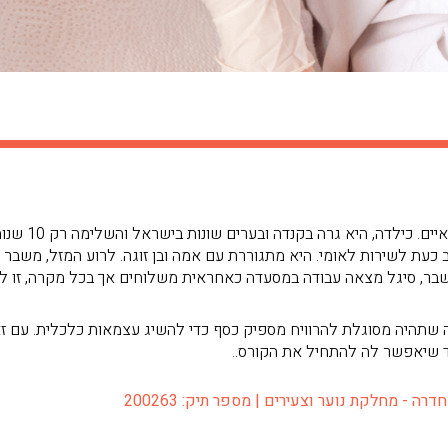
סיגל, בת 20, חו
 כעת לשירות לאומי. היא מתגוררת עם אמה ובן זוגה. לרוע המזל, משב
שבר, סיגל מצאה עבודה במסעדה כאחראית משלוחים אך בכל מקרה, זו ל
וה שתהיה מסוגלת להרוויח מספיק כסף כדי להשיג עצמאות כלכלית. עם זא
ד שיאפשר לה להתחיל את הקורס..
ה - מחלקת נוער וצעירים | מספר תיק: 200263