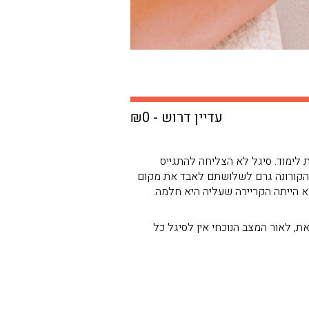
עדיין דרוש - ₪0
למת על חיים יציבים ועצמאיים. כילדה, היא גרה בקנדה ובערים שונות בישראל והשלימה רק 10 שנות לימוד. סיגל לא הצליחה להתגייס
ר הקורונה גרם לשלושתם לאבד את מקום
א הייתה הקריירה שעליה היא חלמה.
ת, לאור המצב הנוכחי אין לסיגל כל