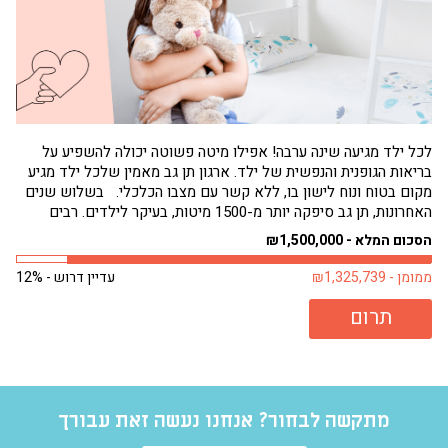
לכל ילד מגיעה שינה ערבה! אפילו מיטה פשוטה יכולה להשפיע על
בריאות הגופנית והנפשית של ילד. ארגון תן גב מאמין שלכל ילד מגיע
הגי
מקום בטוח ונוח לישון בו, ללא קשר עם מצבו הכלכלי. בשלוש שנים
תחו
האחרונות, תן גב סיפקה יותר מ-1500 מיטות, בעיקר לילדים. רבים
שמנ
מילדים אלה היו ישנים על...
פעם
הסכום המלא - ₪1,500,000
הסכו
ממומן - ₪1,325,739
עדיין דרוש - 12%
ממומן 
תרום
מתקשה לבחור? אנחנו נעשה זאת עבורך