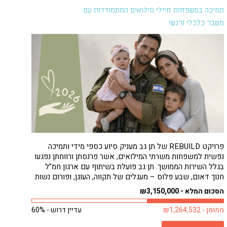
תמיכה במשפחות חיילי מילואים המתמודדות עם
משבר כלכלי ורגשי
פרויקט REBUILD של תן גב מעניק סיוע כספי מידי ותמיכה
נפשית למשפחות משרתי המילואים, אשר פרנסתן ורווחתן נפגעו
בגלל השירות הממושך. תן גב פועלת בשיתוף עם ארגון חמ"ל
חנוך דאום, שבע פלוס – מעגלים של תקווה, העוגן, ופורום נשות
המילואימניקים, כדי להבטיח סיוע מהיר ונגיש למשפחות
הסכום המלא - ₪3,150,000
הזקוקות לו ביותר, ללא...
ממומן - ₪1,264,532
עדיין דרוש - 60%