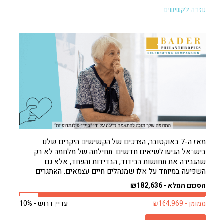
עזרה לקשישים
מאז ה-7 באוקטובר, הצרכים של הקשישים היקרים שלנו
בישראל הגיעו לשיאים חדשים. תחילתה של מלחמה לא רק
שהגבירה את תחושות הבידוד, הבדידות והפחד, אלא גם
השפיעה במיוחד על אלו שמנהלים חיים עצמאים. האתגרים
להסתדר לבד גדולים עכשיו מאי פעם. וכאילו לא די בכך, חורף
הסכום המלא - ₪182,636
קר באופן בלתי צפוי רק החמיר...
ממומן - ₪164,969
עדיין דרוש - 10%