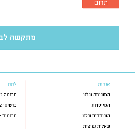
תרום
מתקשה לבח
אודות
לתת
המשימה שלנו
תרומה מ
המייסדות
כרטיסי צ
השותפים שלנו
תרומות off-line
שאלות נפוצות