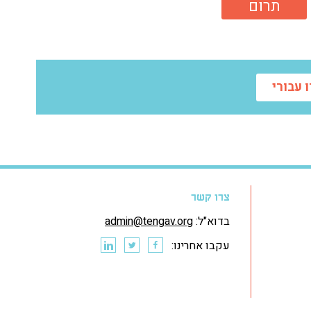
תרום
 עבורי
צרו קשר
בדוא"ל:
admin@tengav.org
עקבו אחרינו: