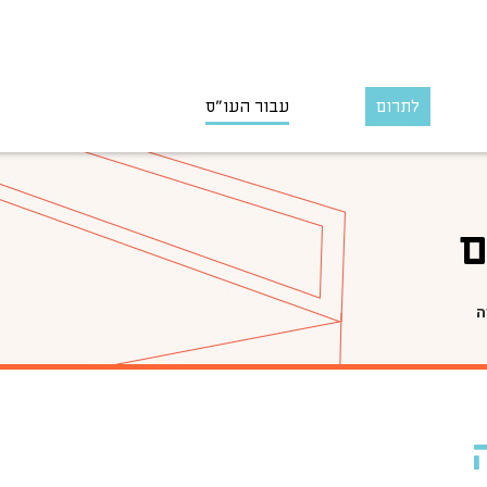
לתרום
עבור העו״ס
ם
ה