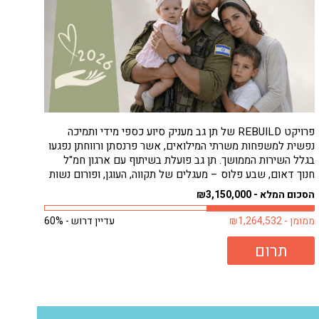
פרויקט REBUILD של תן גב מעניק סיוע כספי מידי ותמיכה
נפשית למשפחות משרתי המילואים, אשר פרנסתן ורווחתן נפגעו
בגלל השירות הממושך. תן גב פועלת בשיתוף עם ארגון חמ"ל
חנוך דאום, שבע פלוס – מעגלים של תקווה, העוגן, ופורום נשות
המילואימניקים, כדי להבטיח סיוע מהיר ונגיש למשפחות
הסכום המלא - ₪3,150,000
הזקוקות לו ביותר, ללא...
ממומן - ₪1,264,532
עדיין דרוש - 60%
תרום