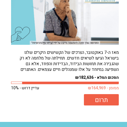
מאז ה-7 באוקטובר, הצרכים של הקשישים היקרים שלנו
בישראל הגיעו לשיאים חדשים. תחילתה של מלחמה לא רק
שהגבירה את תחושות הבידוד, הבדידות והפחד, אלא גם
השפיעה במיוחד על אלו שמנהלים חיים עצמאים. האתגרים
להסתדר לבד גדולים עכשיו מאי פעם. וכאילו לא די בכך, חורף
הסכום המלא - ₪182,636
קר באופן בלתי צפוי רק החמיר...
ממומן - ₪164,969
עדיין דרוש - 10%
תרום