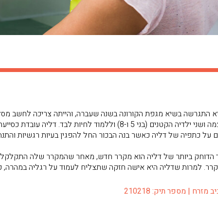
ה מאוד. היא התגרשה בשיא מגפת הקורונה בשנה שעברה, והייתה צריכה לחשב
נדרשה למצוא מקום מגורים חדש עבור עצמה ושני ילדיה הקטנים (בני 5 ו-8) ולל
 על כתפיה של דליה כאשר בנה הבכור החל להפגין בעיות רגשיות והתנהגו
 הדוחק ביותר של דליה הוא מקרר חדש, מאחר שהמקרר שלה התקלקל לא
קרר. למרות שדליה היא אישה חזקה שתצליח לעמוד על רגליה במהרה, כ
זרח | מספר תיק: 210218