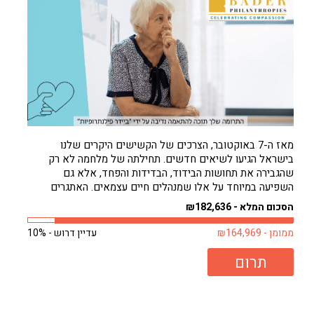
מאז ה-7 באוקטובר, הצרכים של הקשישים היקרים שלנו
בישראל הגיעו לשיאים חדשים. תחילתה של מלחמה לא רק
שהגבירה את תחושות הבידוד, הבדידות והפחד, אלא גם
השפיעה במיוחד על אלו שמנהלים חיים עצמאים. האתגרים
להסתדר לבד גדולים עכשיו מאי פעם. וכאילו לא די בכך, חורף
הסכום המלא - ₪182,636
קר באופן בלתי צפוי רק החמיר...
ממומן - ₪164,969
עדיין דרוש - 10%
תרום