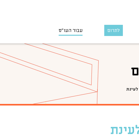
לתרום
עבור העו״ס
ם
לעינת
עינת