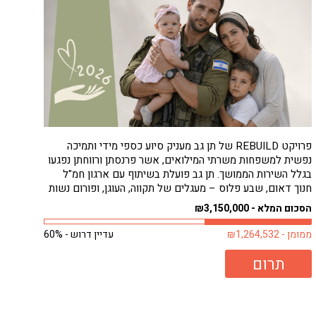
פרויקט REBUILD של תן גב מעניק סיוע כספי מידי ותמיכה
נפשית למשפחות משרתי המילואים, אשר פרנסתן ורווחתן נפגעו
בגלל השירות הממושך. תן גב פועלת בשיתוף עם ארגון חמ"ל
חנוך דאום, שבע פלוס – מעגלים של תקווה, העוגן, ופורום נשות
המילואימניקים, כדי להבטיח סיוע מהיר ונגיש למשפחות
הסכום המלא - ₪3,150,000
הזקוקות לו ביותר, ללא...
ממומן - ₪1,264,532
עדיין דרוש - 60%
תרום