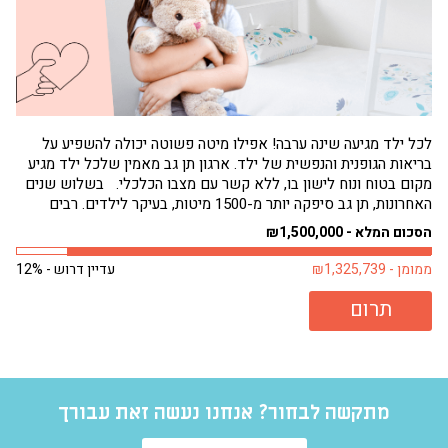
לכל ילד מגיעה שינה ערבה! אפילו מיטה פשוטה יכולה להשפיע על
בריאות הגופנית והנפשית של ילד. ארגון תן גב מאמין שלכל ילד מגיע
הגי
מקום בטוח ונוח לישון בו, ללא קשר עם מצבו הכלכלי. בשלוש שנים
תחו
האחרונות, תן גב סיפקה יותר מ-1500 מיטות, בעיקר לילדים. רבים
שמנ
מילדים אלה היו ישנים על...
פעם
הסכום המלא - ₪1,500,000
הסכו
ממומן - ₪1,325,739
עדיין דרוש - 12%
ממומן 
תרום
מתקשה לבחור? אנחנו נעשה זאת עבורך