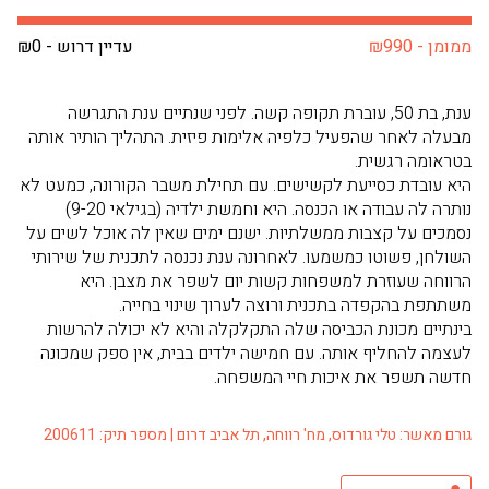
ממומן - ₪990
עדיין דרוש - ₪0
ענת, בת 50, עוברת תקופה קשה. לפני שנתיים ענת התגרשה
מבעלה לאחר שהפעיל כלפיה אלימות פיזית. התהליך הותיר אותה
בטראומה רגשית.
היא עובדת כסייעת לקשישים. עם תחילת משבר הקורונה, כמעט לא
נותרה לה עבודה או הכנסה. היא וחמשת ילדיה (בגילאי 9-20)
נסמכים על קצבות ממשלתיות. ישנם ימים שאין לה אוכל לשים על
השולחן, פשוטו כמשמעו. לאחרונה ענת נכנסה לתכנית של שירותי
הרווחה שעוזרת למשפחות קשות יום לשפר את מצבן. היא
משתתפת בהקפדה בתכנית ורוצה לערוך שינוי בחייה.
בינתיים מכונת הכביסה שלה התקלקלה והיא לא יכולה להרשות
לעצמה להחליף אותה. עם חמישה ילדים בבית, אין ספק שמכונה
חדשה תשפר את איכות חיי המשפחה.
גורם מאשר: טלי גורדוס, מח' רווחה, תל אביב דרום | מספר תיק: 200611