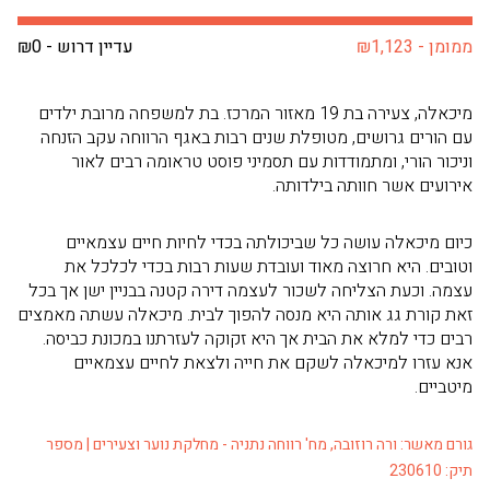
ממומן - ₪1,123
עדיין דרוש - ₪0
מיכאלה, צעירה בת 19 מאזור המרכז. בת למשפחה מרובת ילדים
עם הורים גרושים, מטופלת שנים רבות באגף הרווחה עקב הזנחה
וניכור הורי, ומתמודדות עם תסמיני פוסט טראומה רבים לאור
אירועים אשר חוותה בילדותה.
כיום מיכאלה עושה כל שביכולתה בכדי לחיות חיים עצמאיים
וטובים. היא חרוצה מאוד ועובדת שעות רבות בכדי לכלכל את
עצמה. וכעת הצליחה לשכור לעצמה דירה קטנה בבניין ישן אך בכל
זאת קורת גג אותה היא מנסה להפוך לבית. מיכאלה עשתה מאמצים
רבים כדי למלא את הבית אך היא זקוקה לעזרתנו במכונת כביסה.
אנא עזרו למיכאלה לשקם את חייה ולצאת לחיים עצמאיים
מיטביים.
גורם מאשר: ורה רוזובה, מח' רווחה נתניה - מחלקת נוער וצעירים | מספר
תיק: 230610