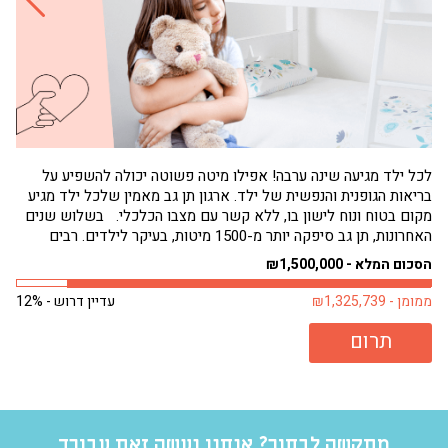
לכל ילד מגיעה שינה ערבה! אפילו מיטה פשוטה יכולה להשפיע על
בריאות הגופנית והנפשית של ילד. ארגון תן גב מאמין שלכל ילד מגיע
הגי
מקום בטוח ונוח לישון בו, ללא קשר עם מצבו הכלכלי. בשלוש שנים
תחו
האחרונות, תן גב סיפקה יותר מ-1500 מיטות, בעיקר לילדים. רבים
שמנ
מילדים אלה היו ישנים על...
פעם
הסכום המלא - ₪1,500,000
הסכו
ממומן - ₪1,325,739
עדיין דרוש - 12%
ממומן 
תרום
מתקשה לבחור? אנחנו נעשה זאת עבורך