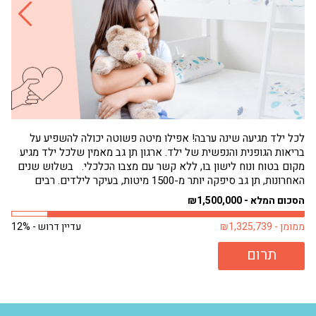
לכל ילד מגיעה שינה ערבה! אפילו מיטה פשוטה יכולה להשפיע על
בריאות הגופנית והנפשית של ילד. ארגון תן גב מאמין שלכל ילד מגיע
הגי
מקום בטוח ונוח לישון בו, ללא קשר עם מצבו הכלכלי. בשלוש שנים
תחו
האחרונות, תן גב סיפקה יותר מ-1500 מיטות, בעיקר לילדים. רבים
שמנ
מילדים אלה היו ישנים על...
פעם
הסכום המלא - ₪1,500,000
הסכו
ממומן - ₪1,325,739
עדיין דרוש - 12%
ממומן 
תרום