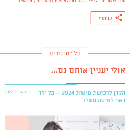
גורם מאשר: מוריה בייצ'ש, מח' רווחה אופקים | מספר תיק: 190544
שיתוף
כל הסיפורים
אולי יעניין אותם גם...
ינואר 23, 2022
הקרן לרכישת מיטות 2024 – כל ילד
פרו
ראוי למיטה משלו
עזר