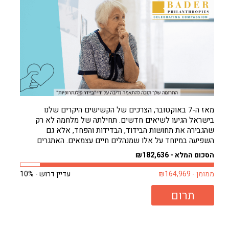
מאז ה-7 באוקטובר, הצרכים של הקשישים היקרים שלנו
בישראל הגיעו לשיאים חדשים. תחילתה של מלחמה לא רק
שהגבירה את תחושות הבידוד, הבדידות והפחד, אלא גם
השפיעה במיוחד על אלו שמנהלים חיים עצמאים. האתגרים
להסתדר לבד גדולים עכשיו מאי פעם. וכאילו לא די בכך, חורף
הסכום המלא - ₪182,636
קר באופן בלתי צפוי רק החמיר...
ממומן - ₪164,969
עדיין דרוש - 10%
תרום