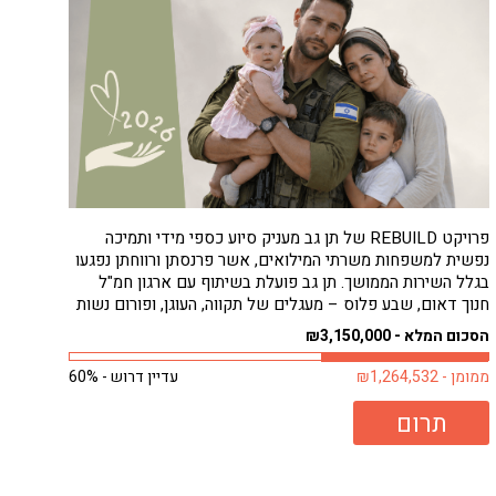
פרויקט REBUILD של תן גב מעניק סיוע כספי מידי ותמיכה
נפשית למשפחות משרתי המילואים, אשר פרנסתן ורווחתן נפגעו
בגלל השירות הממושך. תן גב פועלת בשיתוף עם ארגון חמ"ל
חנוך דאום, שבע פלוס – מעגלים של תקווה, העוגן, ופורום נשות
המילואימניקים, כדי להבטיח סיוע מהיר ונגיש למשפחות
הסכום המלא - ₪3,150,000
הזקוקות לו ביותר, ללא...
ממומן - ₪1,264,532
עדיין דרוש - 60%
תרום