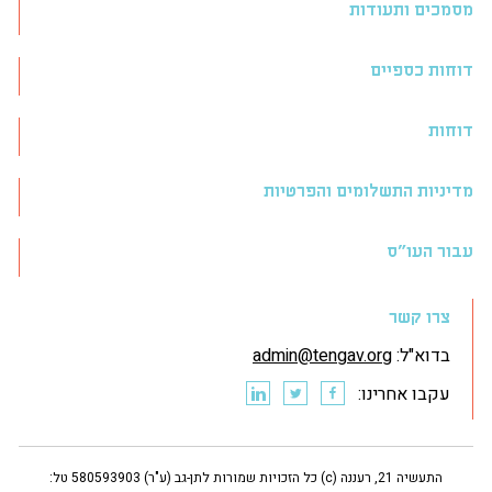
מסמכים ותעודות
דוחות כספיים
דוחות
מדיניות התשלומים והפרטיות
עבור העו״ס
צרו קשר
בדוא"ל:
admin@tengav.org
עקבו אחרינו:
התעשיה 21, רעננה (c) כל הזכויות שמורות לתן-גב (ע"ר) 580593903 טל: