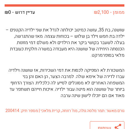
ממומן - ₪2,100
עדיין דרוש - ₪0
שושנה, בת 35, עושה כמיטב יכולתה לגדל את שני ילדיה הקטנים –
ילדה בת חמש וילד בן שלוש – בכוחות עצמה. מאז שהתגרשה,
בעלה לשעבר בקושי ביקר את הילדים ולא משלם דמי מזונות.
הכנסתה היחידה של שושנה היא מעבודה במשרה חלקית כעובדת
מלאי בסופרמרקט.
המשכורת לא הספיקה לכסות את דמי השכירות, אז שושנה וילדיה
עברו לדירה של אימא שלה. למרבה הצער, הן האם והן בני
המשפחה האחרים לא מסוגלים לסייע לה כלכלית. הצורך הדחוף
ביותר של שושנה הוא מיטה עבור ילדיה. איכות חייהם תשתפר עד
מאוד אם הם יוכלו לישון שינה ערבה
גורם מאשר: תמר מלסה גולה, מח' רווחה, קרית מלאכי | מספר תיק: 200414
שיתוף