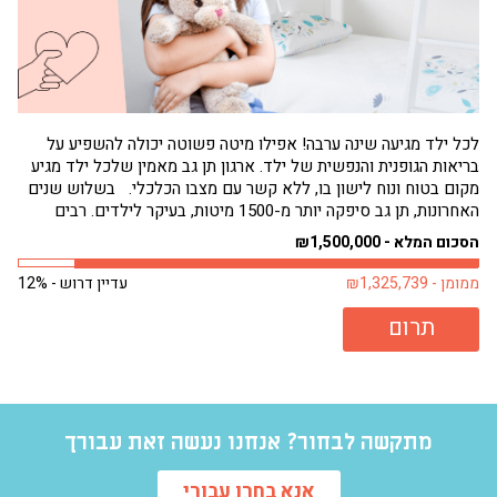
לכל ילד מגיעה שינה ערבה! אפילו מיטה פשוטה יכולה להשפיע על
בריאות הגופנית והנפשית של ילד. ארגון תן גב מאמין שלכל ילד מגיע
הגי
מקום בטוח ונוח לישון בו, ללא קשר עם מצבו הכלכלי. בשלוש שנים
תחו
האחרונות, תן גב סיפקה יותר מ-1500 מיטות, בעיקר לילדים. רבים
שמנ
מילדים אלה היו ישנים על...
פעם
הסכום המלא - ₪1,500,000
הסכו
ממומן - ₪1,325,739
עדיין דרוש - 12%
ממומן 
תרום
מתקשה לבחור? אנחנו נעשה זאת עבורך
אנא בחרו עבורי