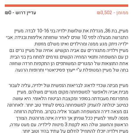
ממומן - ₪3,502
עדיין דרוש - ₪0
מעיין, בת 36, מגדלת את שלושת ילדיה בני 10-16 לבדה. מעיין
התגרשה מבעלה לפני 10 שנים לאחר שחוותה אלימות ובגידה. אבי
ילדיה ניתק מגע ממנה ומהילדים ואינו משלם מזונות.
מעיין וילדיה מתגוררים עם אביה הקשיש. אחיה של מעיין גרים גם
כן עם המשפחה ותנאי המחיה הקשים גורמים למתח בין בני הבית.
אחת התוצאות של המגורים המשותפים הן התקפות חרדה שחווה
בתה של מעיין המטופלת ע"י ייעוץ פסיכיאטרי ותרופות הרגעה.
מעיין מבינה שכדי לדאוג לבריאות הנפשית של ילדיה, עליה לעבור
מבית אביה ולאפשר למשפחתה מקום מגורים משלהם. מעיין
מתפרנסת מעבודתה בסופר ומקצבת הביטוח הלאומי. היא עושה
כמיטב יכולתה להעניק למשפחתה בסיס לעתיד טוב יותר. לאחרונה
גם מצאה דירה והמשפחה תעבור אליה בקרוב. מחלקת הרווחה
מנסה לעזור למעיין ככל שניתן אך הדירה אינה מרוהטת. הצורך
הראשון והחשוב שלה הוא לקנות 3 מיטות לילדיה. עם מעט עזרה,
מעיין וילדיה יוכלו להתחיל לחלום על עתיד בהיר וטוב יותר.