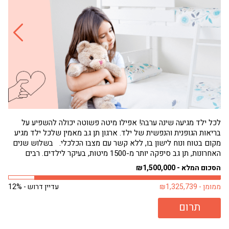
לכל ילד מגיעה שינה ערבה! אפילו מיטה פשוטה יכולה להשפיע על
בריאות הגופנית והנפשית של ילד. ארגון תן גב מאמין שלכל ילד מגיע
הגי
מקום בטוח ונוח לישון בו, ללא קשר עם מצבו הכלכלי. בשלוש שנים
תחו
האחרונות, תן גב סיפקה יותר מ-1500 מיטות, בעיקר לילדים. רבים
שמנ
מילדים אלה היו ישנים על...
פעם
הסכום המלא - ₪1,500,000
הסכו
ממומן - ₪1,325,739
עדיין דרוש - 12%
ממומן 
תרום