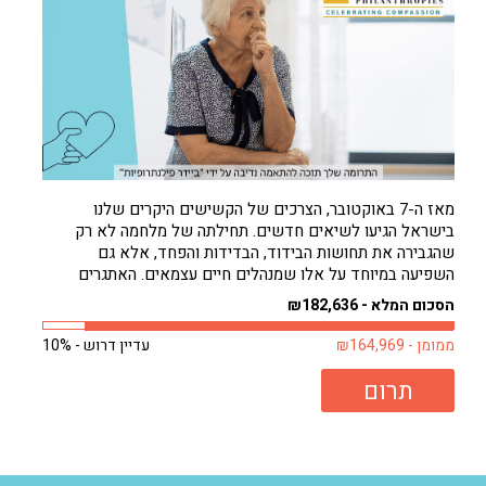
מאז ה-7 באוקטובר, הצרכים של הקשישים היקרים שלנו
בישראל הגיעו לשיאים חדשים. תחילתה של מלחמה לא רק
שהגבירה את תחושות הבידוד, הבדידות והפחד, אלא גם
השפיעה במיוחד על אלו שמנהלים חיים עצמאים. האתגרים
להסתדר לבד גדולים עכשיו מאי פעם. וכאילו לא די בכך, חורף
הסכום המלא - ₪182,636
קר באופן בלתי צפוי רק החמיר...
ממומן - ₪164,969
עדיין דרוש - 10%
תרום