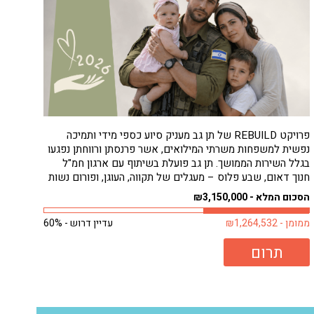
פרויקט REBUILD של תן גב מעניק סיוע כספי מידי ותמיכה
נפשית למשפחות משרתי המילואים, אשר פרנסתן ורווחתן נפגעו
בגלל השירות הממושך. תן גב פועלת בשיתוף עם ארגון חמ"ל
חנוך דאום, שבע פלוס – מעגלים של תקווה, העוגן, ופורום נשות
המילואימניקים, כדי להבטיח סיוע מהיר ונגיש למשפחות
הסכום המלא - ₪3,150,000
הזקוקות לו ביותר, ללא...
ממומן - ₪1,264,532
עדיין דרוש - 60%
תרום