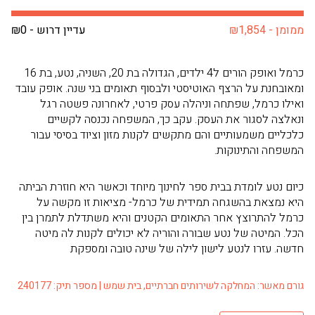
ממומן - ₪1,854
עדיין דרוש - ₪0
כרמל ואופק הורים ל4 ילדים, הגדולה בת 20, השניה, נטע, בת 16
ומאובחנת על הרצף האוטיסטי ולבסוף תאומים בני שנה. אופק עובד
ואילו כרמל, שפתחה וניהלה עסק פרטי, לאחרונה פשטה רגל
ונאלצה לסגור את העסק. עקב כך, המשפחה נכנסה לקשיים
כלכליים משמעותיים והם מתקשים לקנות מזון וציוד בסיסי עבור
המשפחה והתינוקות.
כיום נטע לומדת בבית ספר לחינוך מיוחד וכאשר היא חוזרת הביתה
היא נמצאת בהשגחה תמידית של כרמל- מציאות זו מקשה על
כרמל להתרוצץ אחר התאומים הקטנים והיא משתדלת לתמרן בין
הכל. המיטה של נטע שבורה והוריה לא יכולים לקנות לה מיטה
חדשה. עזרו לנטע לישון לילה של שינה טובה ומספקת
גורם מאשר: המחלקה לשירותים חברתיים, בית שמש | מספר תיק: 240177