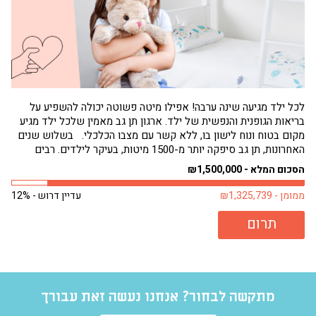
לכל ילד מגיעה שינה ערבה! אפילו מיטה פשוטה יכולה להשפיע על
בריאות הגופנית והנפשית של ילד. ארגון תן גב מאמין שלכל ילד מגיע
הגי
מקום בטוח ונוח לישון בו, ללא קשר עם מצבו הכלכלי. בשלוש שנים
תחו
האחרונות, תן גב סיפקה יותר מ-1500 מיטות, בעיקר לילדים. רבים
שמנ
מילדים אלה היו ישנים על...
פעם
הסכום המלא - ₪1,500,000
הסכו
ממומן - ₪1,325,739
עדיין דרוש - 12%
ממומן 
תרום
מתקשה לבחור? אנחנו נעשה זאת עבורך