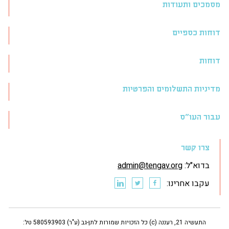
מסמכים ותעודות
דוחות כספיים
דוחות
מדיניות התשלומים והפרטיות
עבור העו״ס
צרו קשר
בדוא"ל:
admin@tengav.org
עקבו אחרינו:
התעשיה 21, רעננה (c) כל הזכויות שמורות לתן-גב (ע"ר) 580593903 טל: