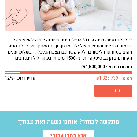
לכל ילד מגיעה שינה ערבה! אפילו מיטה פשוטה יכולה להשפיע על
בריאות הגופנית והנפשית של ילד. ארגון תן גב מאמין שלכל ילד מגיע
הגי
מקום בטוח ונוח לישון בו, ללא קשר עם מצבו הכלכלי. בשלוש שנים
תחו
האחרונות, תן גב סיפקה יותר מ-1500 מיטות, בעיקר לילדים. רבים
שמנ
מילדים אלה היו ישנים על...
פעם
הסכום המלא - ₪1,500,000
הסכו
ממומן - ₪1,325,739
עדיין דרוש - 12%
ממומן 
תרום
מתקשה לבחור? אנחנו נעשה זאת עבורך
אנא בחרו עבורי