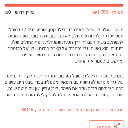
ממומן - ₪1,785
עדיין דרוש - ₪0
משה, שעלה לישראל מאזרבייג'ן כילד קטן, אובחן בגיל 17 כסובל
מסכיזופרניה. למרות שמעולם לא עבד בעבודה קבועה, משה מנסה
להשתלב בשוק העבודה דרך תכנית שמנהלת קופת החולים שלו.
בינתיים, הוא ואשתו גלי נסמכים על קצבת הנכות שלו ועל הכנסתה
כקופאית בסופרמרקט. הם צברו חובות רבים במשך השנים
ומתקשים לסגור את החודש.
בנם של משה וגלי, לירן, סובל מעיכוב התפתחותי, וחלק גדול מזמנה
של גלי מוקדש לפגישות עם רופאיו ומטפליו. בעוד שבני הזוג עושים
כמיטב יכולתם כדי לשפר את חייהם, לירן עדיין ישן על מיטה ישנה,
שבורה וקטנה מדי עבורו. אנא עזרו לנו לספק לילד הזה מיטה חדשה.
גורם מאשר: לימור בן-ארי, מח' רווחה אשדוד | מספר תיק: 200116
שיתוף