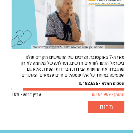
מאז ה-7 באוקטובר, הצרכים של הקשישים היקרים שלנו
בישראל הגיעו לשיאים חדשים. תחילתה של מלחמה לא רק
שהגבירה את תחושות הבידוד, הבדידות והפחד, אלא גם
השפיעה במיוחד על אלו שמנהלים חיים עצמאים. האתגרים
להסתדר לבד גדולים עכשיו מאי פעם. וכאילו לא די בכך, חורף
הסכום המלא - ₪182,636
קר באופן בלתי צפוי רק החמיר...
ממומן - ₪164,969
עדיין דרוש - 10%
תרום