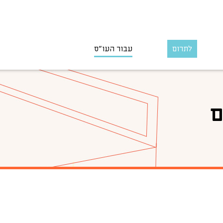
לתרום
עבור העו״ס
ם