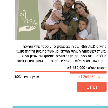
פרויקט REBUILD של תן גב מעניק סיוע כספי מידי ותמיכה
נפשית למשפחות משרתי המילואים, אשר פרנסתן ורווחתן נפגעו
בגלל השירות הממושך. תן גב פועלת בשיתוף עם ארגון חמ"ל
חנוך דאום, שבע פלוס – מעגלים של תקווה, העוגן, ופורום נשות
המילואימניקים, כדי להבטיח סיוע מהיר ונגיש למשפחות
הסכום המלא - ₪3,150,000
הזקוקות לו ביותר, ללא...
ממומן - ₪1,264,532
עדיין דרוש - 60%
תרום