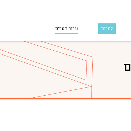
לתרום
עבור העו״ס
ם