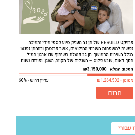
פרויקט REBUILD של תן גב מעניק סיוע כספי מידי ותמיכה
נפשית למשפחות משרתי המילואים, אשר פרנסתן ורווחתן נפגעו
בגלל השירות הממושך. תן גב פועלת בשיתוף עם ארגון חמ"ל
חנוך דאום, שבע פלוס – מעגלים של תקווה, העוגן, ופורום נשות
המילואימניקים, כדי להבטיח סיוע מהיר ונגיש למשפחות
הסכום המלא - ₪3,150,000
הזקוקות לו ביותר, ללא...
ממומן - ₪1,264,532
עדיין דרוש - 60%
תרום
 עבורי