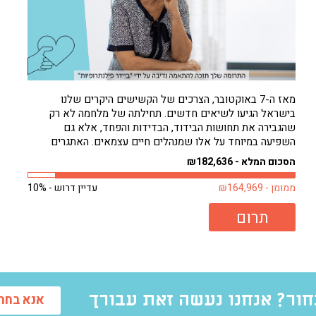
מאז ה-7 באוקטובר, הצרכים של הקשישים היקרים שלנו
בישראל הגיעו לשיאים חדשים. תחילתה של מלחמה לא רק
שהגבירה את תחושות הבידוד, הבדידות והפחד, אלא גם
השפיעה במיוחד על אלו שמנהלים חיים עצמאים. האתגרים
להסתדר לבד גדולים עכשיו מאי פעם. וכאילו לא די בכך, חורף
הסכום המלא - ₪182,636
קר באופן בלתי צפוי רק החמיר...
ממומן - ₪164,969
עדיין דרוש - 10%
תרום
ור? אנחנו נעשה זאת עבורך
אנא בחרו