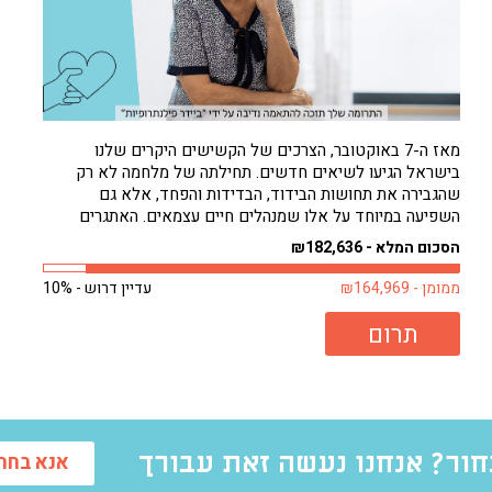
מאז ה-7 באוקטובר, הצרכים של הקשישים היקרים שלנו
בישראל הגיעו לשיאים חדשים. תחילתה של מלחמה לא רק
שהגבירה את תחושות הבידוד, הבדידות והפחד, אלא גם
השפיעה במיוחד על אלו שמנהלים חיים עצמאים. האתגרים
להסתדר לבד גדולים עכשיו מאי פעם. וכאילו לא די בכך, חורף
הסכום המלא - ₪182,636
קר באופן בלתי צפוי רק החמיר...
ממומן - ₪164,969
עדיין דרוש - 10%
תרום
ור? אנחנו נעשה זאת עבורך
אנא בחרו