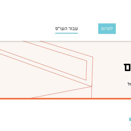
לתרום
עבור העו״ס
ם
ל