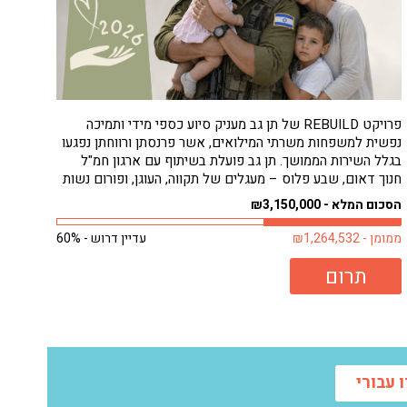
פרויקט REBUILD של תן גב מעניק סיוע כספי מידי ותמיכה
נפשית למשפחות משרתי המילואים, אשר פרנסתן ורווחתן נפגעו
בגלל השירות הממושך. תן גב פועלת בשיתוף עם ארגון חמ"ל
חנוך דאום, שבע פלוס – מעגלים של תקווה, העוגן, ופורום נשות
המילואימניקים, כדי להבטיח סיוע מהיר ונגיש למשפחות
הסכום המלא - ₪3,150,000
הזקוקות לו ביותר, ללא...
ממומן - ₪1,264,532
עדיין דרוש - 60%
תרום
 עבורי