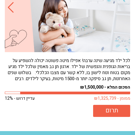
לכל ילד מגיעה שינה ערבה! אפילו מיטה פשוטה יכולה להשפיע על
בריאות הגופנית והנפשית של ילד. ארגון תן גב מאמין שלכל ילד מגיע
הגי
מקום בטוח ונוח לישון בו, ללא קשר עם מצבו הכלכלי. בשלוש שנים
תחו
האחרונות, תן גב סיפקה יותר מ-1500 מיטות, בעיקר לילדים. רבים
שמנ
מילדים אלה היו ישנים על...
פעם
הסכום המלא - ₪1,500,000
הסכו
ממומן - ₪1,325,739
עדיין דרוש - 12%
ממומן 
תרום