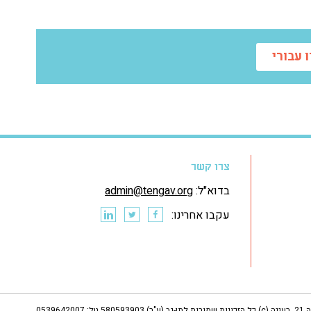
 עבורי
צרו קשר
בדוא"ל:
admin@tengav.org
עקבו אחרינו:
5 טל: 0539642007