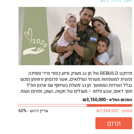
משבר כלכלי ורגשי
פרויקט REBUILD של תן גב מעניק סיוע כספי מידי ותמיכה
נפשית למשפחות משרתי המילואים, אשר פרנסתן ורווחתן נפגעו
בגלל השירות הממושך. תן גב פועלת בשיתוף עם ארגון חמ"ל
חנוך דאום, שבע פלוס – מעגלים של תקווה, העוגן, ופורום נשות
המילואימניקים, כדי להבטיח סיוע מהיר ונגיש למשפחות
הסכום המלא - ₪3,150,000
הזקוקות לו ביותר, ללא...
ממומן - ₪1,264,532
עדיין דרוש - 60%
תרום