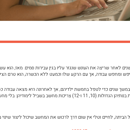
י חמש שנים לאחר שריצה את העונש שנגזר עליו בגין עבירות סמים. מאז, הו
 חיפש ומחפש עבודה, אך עם הרקע שלו וכמעט ללא הכשרה, הוא טרם הצל
לי, בת 35, נשארה בבית במשך שנים כדי לטפל בחמשת ילדיהם, אך לאחרונה היא מצאה ע
היא ההכנסה היחידה של המשפחה. שלושת בנותיהן הגדולות (10, 11 ו-12) צריכו
הביתה, לחיים וטלי אין שום דרך לרכוש את המחשב שיכול ליצור שינוי מ