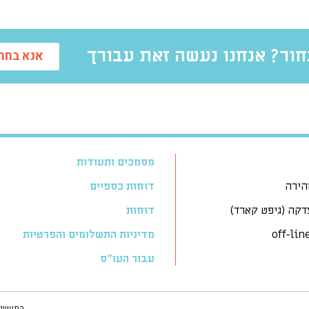
ור? אנחנו נעשה זאת עבורך
אנא בחרו
מסמכים ותעודות
הירה
דוחות כספיים
דקה (גיפט קארד)
דוחות
מדיניות התשלומים והפרטיות
עבור העו״ס
התעשיה 21, רעננה (c) כל הזכויות שמורות לתן-גב (ע"ר) 80593903