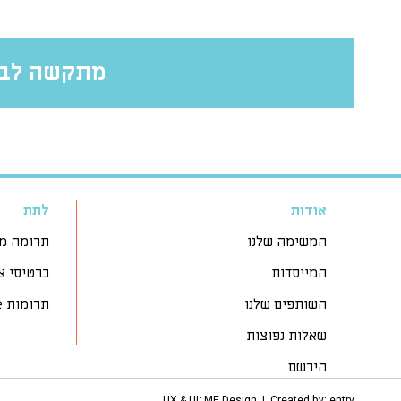
מתקשה לבח
אודות
לתת
המשימה שלנו
תרומה מ
המייסדות
כרטיסי צ
השותפים שלנו
תרומות off-line
שאלות נפוצות
הירשם
UX & UI: ME Design | Created by:
entry