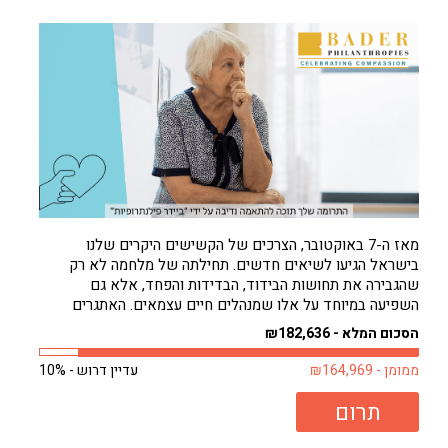
מאז ה-7 באוקטובר, הצרכים של הקשישים היקרים שלנו
בישראל הגיעו לשיאים חדשים. תחילתה של מלחמה לא רק
שהגבירה את תחושות הבידוד, הבדידות והפחד, אלא גם
השפיעה במיוחד על אלו שמנהלים חיים עצמאים. האתגרים
להסתדר לבד גדולים עכשיו מאי פעם. וכאילו לא די בכך, חורף
הסכום המלא - ₪182,636
קר באופן בלתי צפוי רק החמיר...
ממומן - ₪164,969
עדיין דרוש - 10%
תרום