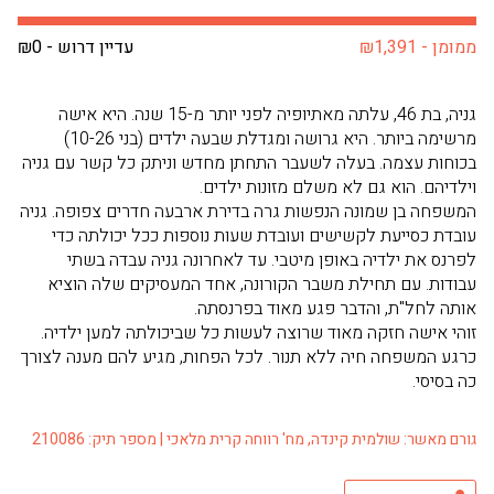
ממומן - ₪1,391
עדיין דרוש - ₪0
גניה, בת 46, עלתה מאתיופיה לפני יותר מ-15 שנה. היא אישה
מרשימה ביותר. היא גרושה ומגדלת שבעה ילדים (בני 10-26)
בכוחות עצמה. בעלה לשעבר התחתן מחדש וניתק כל קשר עם גניה
וילדיהם. הוא גם לא משלם מזונות ילדים.
המשפחה בן שמונה הנפשות גרה בדירת ארבעה חדרים צפופה. גניה
עובדת כסייעת לקשישים ועובדת שעות נוספות ככל יכולתה כדי
לפרנס את ילדיה באופן מיטבי. עד לאחרונה גניה עבדה בשתי
עבודות. עם תחילת משבר הקורונה, אחד המעסיקים שלה הוציא
אותה לחל"ת, והדבר פגע מאוד בפרנסתה.
זוהי אישה חזקה מאוד שרוצה לעשות כל שביכולתה למען ילדיה.
כרגע המשפחה חיה ללא תנור. לכל הפחות, מגיע להם מענה לצורך
כה בסיסי.
גורם מאשר: שולמית קינדה, מח' רווחה קרית מלאכי | מספר תיק: 210086