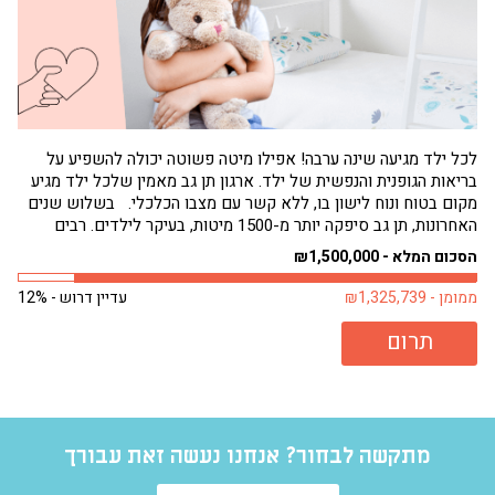
לכל ילד מגיעה שינה ערבה! אפילו מיטה פשוטה יכולה להשפיע על
בריאות הגופנית והנפשית של ילד. ארגון תן גב מאמין שלכל ילד מגיע
הגי
מקום בטוח ונוח לישון בו, ללא קשר עם מצבו הכלכלי. בשלוש שנים
תחו
האחרונות, תן גב סיפקה יותר מ-1500 מיטות, בעיקר לילדים. רבים
שמנ
מילדים אלה היו ישנים על...
פעם
הסכום המלא - ₪1,500,000
הסכו
ממומן - ₪1,325,739
עדיין דרוש - 12%
ממומן 
תרום
מתקשה לבחור? אנחנו נעשה זאת עבורך