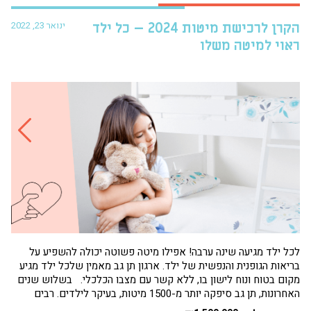
ינואר 23, 2022
הקרן לרכישת מיטות 2024 – כל ילד
פרו
ראוי למיטה משלו
עזר
לכל ילד מגיעה שינה ערבה! אפילו מיטה פשוטה יכולה להשפיע על
בריאות הגופנית והנפשית של ילד. ארגון תן גב מאמין שלכל ילד מגיע
הגי
מקום בטוח ונוח לישון בו, ללא קשר עם מצבו הכלכלי. בשלוש שנים
תחו
האחרונות, תן גב סיפקה יותר מ-1500 מיטות, בעיקר לילדים. רבים
שמנ
מילדים אלה היו ישנים על...
פעם